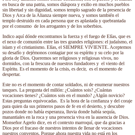
en busca de una patria, somos diáspora y exilio en muchos pueblos
sin libertad y sin dignidad, somos templo sagrado de la presencia de
Dios y Arca de la Alianza siempre nueva, y somos también el
templo destruido en cada persona que es aplastada y quebrantada
por el consumo de los arrogantes y de los soberbios.
Indico aquí dónde encontramos la fuerza y ​​el fuego de Elías, que es
el nexo de comunión entre las tres grandes religiones: el judaísmo, el
islam y el cristianismo. Elías, el SIEMPRE VIVIENTE. Aceptemos
su desafío y dejémonos contagiar por su espíritu y su celo por la
gloria de Dios. Queremos ser religiosos y religiosas vivos, no
dormidos, con la frescura de nuestros fundadores y el viento del
Espíritu. Es el momento de la crisis, es decir, es el momento de
despertar.
Este no es el momento de contar soldados, ni de enumerar nuestros
tanques. La pregunta del millón: ¿Cuántos sois? ¿Cuántas
vocaciones tienes? ¿Cuántos sois en el mundo? ¿Algún novicio?
Estas preguntas equivocadas. Es la hora de la confianza y del coraje
para quien da sus primeros pasos de fe en el desierto, y descubre
pozos donde no había esperanza, lluvia donde había sequía,
manantiales en la roca y una presencia viva en la ausencia de Dios.
Monseñor Agrelo dice, en el contexto marroquí, que da gracias a
Dios por el fracaso de nuestros intentos de llenar de vocaciones
nuestros conventos. Porque ahora nuestra vida no está en los