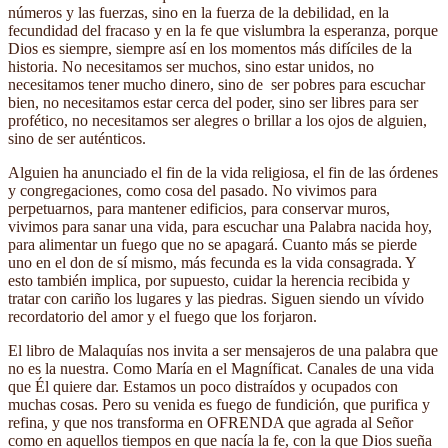
números y las fuerzas, sino en la fuerza de la debilidad, en la
fecundidad del fracaso y en la fe que vislumbra la esperanza, porque
Dios es siempre, siempre así en los momentos más difíciles de la
historia. No necesitamos ser muchos, sino estar unidos, no
necesitamos tener mucho dinero, sino de ser pobres para escuchar
bien, no necesitamos estar cerca del poder, sino ser libres para ser
profético, no necesitamos ser alegres o brillar a los ojos de alguien,
sino de ser auténticos.
Alguien ha anunciado el fin de la vida religiosa, el fin de las órdenes
y congregaciones, como cosa del pasado. No vivimos para
perpetuarnos, para mantener edificios, para conservar muros,
vivimos para sanar una vida, para escuchar una Palabra nacida hoy,
para alimentar un fuego que no se apagará. Cuanto más se pierde
uno en el don de sí mismo, más fecunda es la vida consagrada. Y
esto también implica, por supuesto, cuidar la herencia recibida y
tratar con cariño los lugares y las piedras. Siguen siendo un vívido
recordatorio del amor y el fuego que los forjaron.
El libro de Malaquías nos invita a ser mensajeros de una palabra que
no es la nuestra. Como María en el Magníficat. Canales de una vida
que Él quiere dar. Estamos un poco distraídos y ocupados con
muchas cosas. Pero su venida es fuego de fundición, que purifica y
refina, y que nos transforma en OFRENDA que agrada al Señor
como en aquellos tiempos en que nacía la fe, con la que Dios sueña