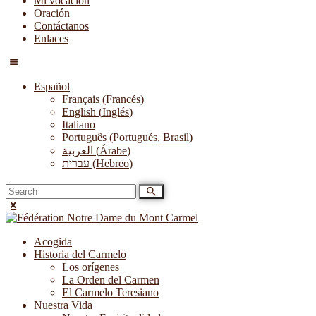
Mi vocación
Oración
Contáctanos
Enlaces
Español
Français
(
Francés
)
English
(
Inglés
)
Italiano
Português
(
Portugués, Brasil
)
العربية
(
Árabe
)
עברית
(
Hebreo
)
Acogida
Historia del Carmelo
Los orígenes
La Orden del Carmen
El Carmelo Teresiano
Nuestra Vida