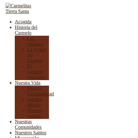
Acogida
Historia del
Carmelo
Los
orígenes
La Orden
del
Carmen
El
Carmelo
Teresiano
Nuestra Vida
Nuestra
Espiritualidad
Nuestra
Misión
Nuestra
jornada
Nuestras
Comunidades
Nuestros Santos