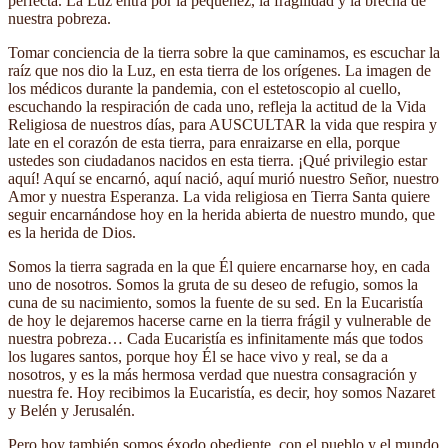
perfecta. La Luz entra por la pequeñez, la fragilidad y la brecha de
nuestra pobreza.
Tomar conciencia de la tierra sobre la que caminamos, es escuchar la
raíz que nos dio la Luz, en esta tierra de los orígenes. La imagen de
los médicos durante la pandemia, con el estetoscopio al cuello,
escuchando la respiración de cada uno, refleja la actitud de la Vida
Religiosa de nuestros días, para AUSCULTAR la vida que respira y
late en el corazón de esta tierra, para enraizarse en ella, porque
ustedes son ciudadanos nacidos en esta tierra. ¡Qué privilegio estar
aquí! Aquí se encarnó, aquí nació, aquí murió nuestro Señor, nuestro
Amor y nuestra Esperanza. La vida religiosa en Tierra Santa quiere
seguir encarnándose hoy en la herida abierta de nuestro mundo, que
es la herida de Dios.
Somos la tierra sagrada en la que Él quiere encarnarse hoy, en cada
uno de nosotros. Somos la gruta de su deseo de refugio, somos la
cuna de su nacimiento, somos la fuente de su sed. En la Eucaristía
de hoy le dejaremos hacerse carne en la tierra frágil y vulnerable de
nuestra pobreza… Cada Eucaristía es infinitamente más que todos
los lugares santos, porque hoy Él se hace vivo y real, se da a
nosotros, y es la más hermosa verdad que nuestra consagración y
nuestra fe. Hoy recibimos la Eucaristía, es decir, hoy somos Nazaret
y Belén y Jerusalén.
Pero hoy también somos éxodo obediente, con el pueblo y el mundo