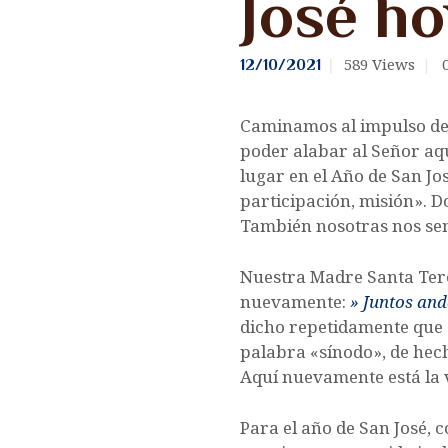
José ho
CONTÁCTANOS
589
Views
12/10/2021
ENLACES
Caminamos al impulso del 
poder alabar al Señor aqu
lugar en el Año de San Jo
participación, misión». D
También nosotras nos sen
Nuestra Madre Santa Tere
nuevamente:
» Juntos and
dicho repetidamente que el
palabra «sínodo», de hec
Aquí nuevamente está la 
Para el año de San José, 