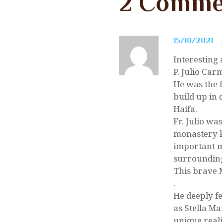
2 Comme
15/10/2021
Interesting 
P. Julio Car
He was the f
build up in
Haifa.
Fr. Julio w
monastery k
important m
surroundin
This brave 
.
He deeply f
as Stella M
unique realit