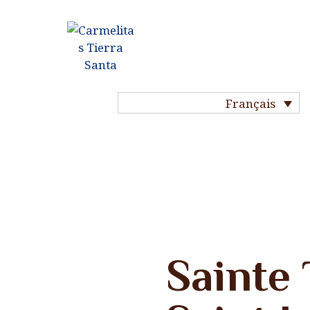
ACCUEIL
HISTOIRE DU
CARMEL
Français
NOTRE VIE
NOS
COMMUNAUTÉS
NOS SAINTS
Nouvelles
Sainte 
MA VOCATION
PRIÈRE