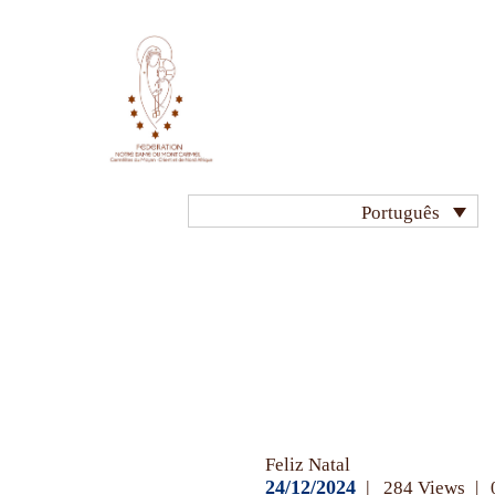
INÌCIO
HISTÓRIA DO
CARMELO
NOSSA VIDA
Português
NOSSAS
COMUNIDADES
NOSSOS SANTOS
Não
MINHA VOCAÇÃO
categorizado
Feliz Natal
REZAR
24/12/2024
284
Views