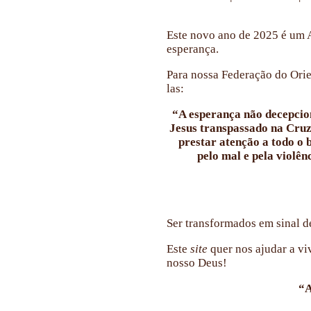
CONTATE-NOS
Este novo ano de 2025 é um A
esperança.
LINKS
Para nossa Federação do Orie
las:
“A esperança não decepcio
Jesus transpassado na Cru
prestar atenção a todo o 
pelo mal e pela violê
Ser transformados em sinal d
Este
site
quer nos ajudar a vi
nosso Deus!
“A