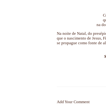
C
q
na do
Na noite de Natal, do presép
que o nascimento de Jesus, F
se propague como fonte de al
S
Add Your Comment