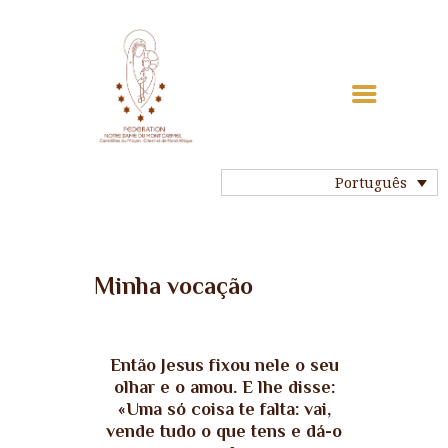
INÌCIO
Português
HISTÓRIA DO
CARMELO
NOSSA VIDA
NOSSAS
Minha vocação
COMUNIDADES
NOSSOS SANTOS
MINHA VOCAÇÃO
Então Jesus fixou nele o seu
REZAR
olhar e o amou. E lhe disse:
«Uma só coisa te falta: vai,
CONTATE-NOS
vende tudo o que tens e dá-o
LINKS