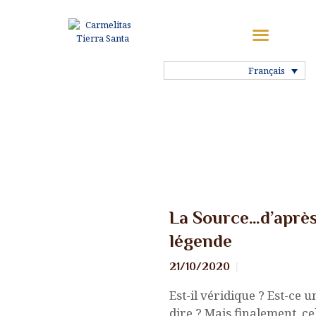
ACCUEIL
HISTOIRE DU
Français
CARMEL
NOTRE VIE
NOS
COMMUNAUTÉS
Nouvelles
La Source…d’aprè
NOS SAINTS
légende
21/10/2020
MA VOCATION
Est-il véridique ? Est-ce 
PRIÈRE
dire ? Mais finalement, cel