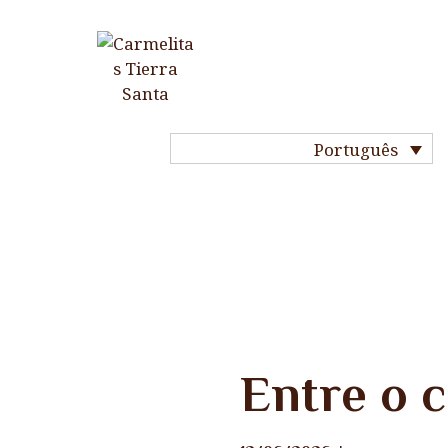
INÌCIO
HISTÓRIA DO
CARMELO
Português
NOSSA VIDA
NOSSAS
COMUNIDADES
NOSSOS SANTOS
Notícias
Entre o c
MINHA VOCAÇÃO
REZAR