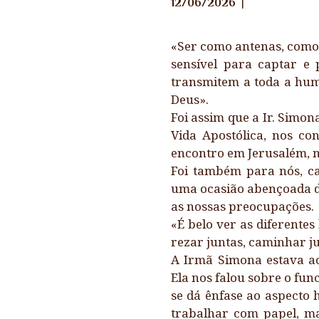
12/06/2026
CONTATE-NOS
«Ser como antenas, como 
sensível para captar e 
LINKS
transmitem a toda a hum
Deus».
Foi assim que a Ir. Simon
Vida Apostólica, nos co
encontro em Jerusalém, n
Foi também para nós, ca
uma ocasião abençoada de
as nossas preocupações.
«É belo ver as diferentes 
rezar juntas, caminhar j
A Irmã Simona estava ac
Ela nos falou sobre o fun
se dá ênfase ao aspecto
trabalhar com papel, m