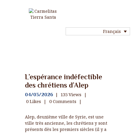
Français
ACCUEIL
HISTOIRE DU CARMEL
NOTRE VIE
NOS COMMUNAUTÉS
Nouvelles
L’espérance indéfectible
NOS SAINTS
des chrétiens d’Alep
MA VOCATION
PRIÈRE
135
Views
04/03/2026
0
Likes
0
Comments
NOUS CONTACTER
LIENS
Alep, deuxième ville de Syrie, est une
ville très ancienne, les chrétiens y sont
présents dès les premiers siècles (il y a