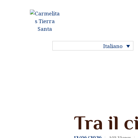
HOME
STORIA DEL
CARMELO
Italiano
LA NOSTRA VITA
LE NOSTRE
COMUNITÀ
I NOSTRI SANTI
Notizie
Tra il c
LA MIA VOCAZIONE
PREGARE NEL
103
Views
12/06/2026