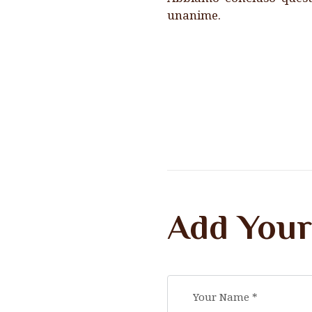
unanime.
Add You