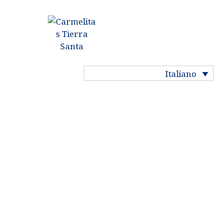
HOME
STORIA DEL
CARMELO
Italiano
LA NOSTRA VITA
LE NOSTRE
COMUNITÀ
I NOSTRI SANTI
LA MIA VOCAZIONE
PREGARE NEL