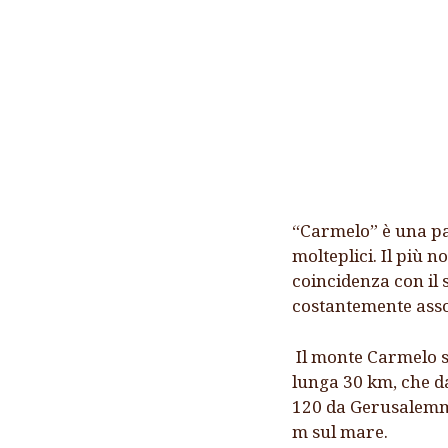
CARMELO
CONTATTACI
SITI INTERESSANTI
“Carmelo” è una par
molteplici. Il più 
coincidenza con il 
costantemente assoc
Il monte Carmelo s
lunga 30 km, che da
120 da Gerusalemme,
m sul mare.