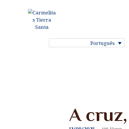
INÌCIO
HISTÓRIA DO
CARMELO
Português
NOSSA VIDA
NOSSAS
COMUNIDADES
NOSSOS SANTOS
Meditações
A cruz,
MINHA VOCAÇÃO
REZAR
196
Views
12/09/2025