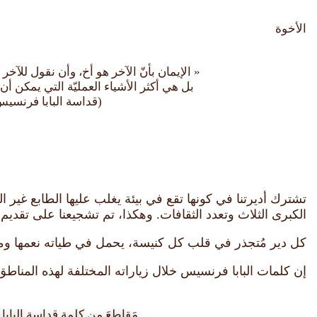
الأخوة
« الإيمان بأنّ الآخر هو أخ، وأن نقول للآخ
بل هي أكثر الأشياء العمليّة التي يمكن أن ي
(قداسة البابا فرنسيس
تشترك أديرتنا في كونها تقع في بيئة يغلب عليها الطابع غير ا
الكبرى الثلاث وتعدد الثقافات. وهكذا، تم تشجيعنا على تقديم 
كل دير مُتجذر في قلب كل كنيسة، يحمل في طياته نعمها ومعان
إن كلمات البابا فرنسيس خلال زياراته المختلفة لهذه المناطق تُن
مَقاطِعَ من كلمة قداسة البا