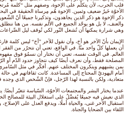
قلب الحرب، لأن يتكلّم على الإخوة، وصفهم مثل “كلمة مُرتجفة
الأخوّة خَيرٌ ضعيف وثمين. الإخوة هُم مِرساة الحقيقة في البح
ذكر الإخوة هو ذكر الذين يجاهدون، وتذكيرنا جميعًا أنّ الشّعور 
والعنف، لا بل هو يوحّد الجميع في الألم نفسه. من هنا ننطلق و
وهي شرارة يمكنها أن تُشعل النّور لكي تُوقف ليل الصِّراعات.
الإيمان بأنّ الآخر هو أخ، وأن نقول للآخر ”أخ“ ليس كلمة فارغ
أن يعملها كلّ واحد منّا. في الواقع، تعني أن نتحرّر من الفقر الذ
العالم. في الوقت نفسه، تعني أن نختار أن نسمُوَ فوق مفهوم 
المصلحة فقط، وأن نعرف أيضًا كيف نتجاوز حدود الدّم أو الر
أمام اليهوديّ المحتاج إلى المساعدة. كانت ثقافاتهم في حال
متعادية، ولكن بالنسبة لهذا الرّجل، فإنّ الشّخص الذي وجده في ا
عندما يختار البشر والمجتمعات الأخوّة، السّياسة تتغيّر أيضًا: 
الذي نعيش فيه جميعًا يُفضَّلُ على استغلال البيئة للمصالح الخ
استقبال الآخر غنى، والحياة أملًا، ويدفع العدل على الإصلاح، 
اللقاء بين الضحايا والجناة.