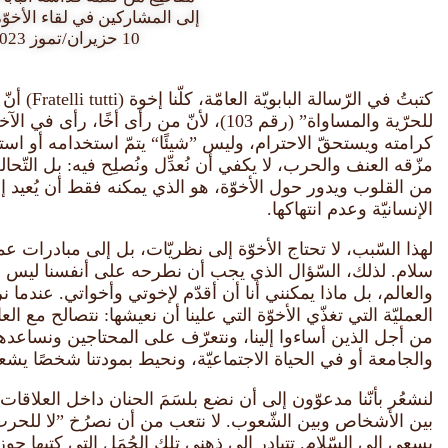
إلى المشاركين في لقاء الأخوّة 
10 حزيران/تموز 2023
كتبتُ في الر
للحرّية والمساواة” (رقم 103)، لأنّ من رأى أ
كرامته ويستحقّ الاحترام، وليس ”شيئًا“ يتمّ استخدامه أو استغ
مزّقه العنف والحرب، لا يكفي أن نُعدِّل ونُصلِح فيه: بل التّحا
من القلوب ويدور حول الأخوّة، هو الذي يمكنه فقط أن يُعيد إل
الإنسانيّة وعدم انتهاكها.
لهذا السّبب، لا تحتاج الأخوّة إلى نظريّات، بل إلى مبادرات عم
سلام. لذلك، السّؤال الذي يجب أن نطرحه على أنفسنا ليس ما
والعالم، بل ماذا يمكنني أنا أن أقدّم لإخوتي وأخواتي. عندما ن
العمليّة التي تغذّي الأخوّة التي علينا أن نعيشها: نتصالح مع ال
من أجل الذين أساءوا إلينا، ونتعرّف على المحتاجين ونساعده
والجامعة أو في الحياة الاجتماعيّة، ونحيط بمودتنا شخصًا يشعرُ
لنشعُر بأنّنا مدعوّون إلى أن نضع بلسَمَ الحنان داخل العلا
بين الأشخاص وبين الشّعوب. لا نتعب من أن نصرُخ ”لا للحرب
يسعى إلى السّلام. تتبادر إلى ذهني تلك الجُمَل التي كتبها جوزي