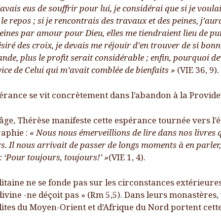
avais eus de souffrir pour lui, je considérai que si je voulai
e repos ; si je rencontrais des travaux et des peines, j’aur
 peines par amour pour Dieu, elles me tiendraient lieu de p
siré des croix, je devais me réjouir d’en trouver de si bonn
nde, plus le profit serait considérable ; enfin, pourquoi d
ice de Celui qui m’avait comblée de bienfaits »
(VIE 36, 9)
.
pérance se vit concrètement dans l’abandon à la Provide
âge, Thérèse manifeste cette espérance tournée vers l’ét
aphie :
« Nous nous émerveillions de lire dans nos livres qu
s. Il nous arrivait de passer de longs moments à en parler
: ‘Pour toujours, toujours!’ »
(VIE 1, 4).
taine ne se fonde pas sur les circonstances extérieures
divine -ne déçoit pas » (Rm 5,5). Dans leurs monastères, 
élites du Moyen-Orient et d’Afrique du Nord portent cet