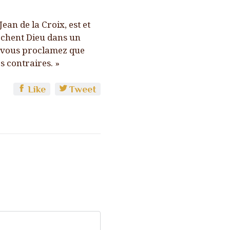
ean de la Croix, est et
rchent Dieu dans un
e, vous proclamez que
s contraires. »
Like
Tweet