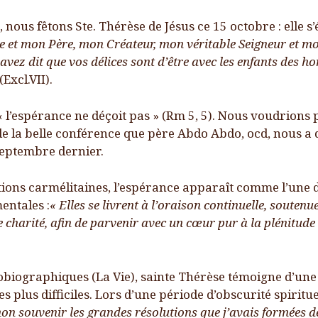
 nous fêtons Ste. Thérèse de Jésus ce 15 octobre : elle s
NOUS CONTACTER
 et mon Père, mon Créateur, mon véritable Seigneur et mo
vez dit que vos délices sont d’être avec les enfants des
LIENS
(Excl.VII).
« l’espérance ne déçoit pas » (Rm 5, 5). Nous voudrions
 la belle conférence que père Abdo Abdo, ocd, nous a 
eptembre dernier.
tions carmélitaines, l’espérance apparaît comme l’une d
entales :
« Elles se livrent à l’oraison continuelle, soutenue
e charité, afin de parvenir avec un cœur pur à la plénitude 
tobiographiques (La Vie), sainte Thérèse témoigne d’un
 plus difficiles. Lors d’une période d’obscurité spirituell
n souvenir les grandes résolutions que j’avais formées de 