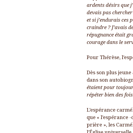
ardents désirs que j’
devais pas chercher l
et si j’endurais ces
craindre ? J’avais dé
répugnance était gra
courage dans le serv
Pour Thérèse, l’es
Dès son plus jeune 
dans son autobiogr
étaient pour toujour
répéter bien des fois
L’espérance carméli
que « l’espérance -
prière », les Carm
l’Église universelle.